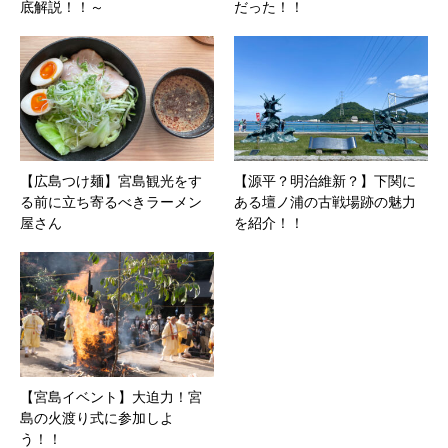
底解説！！～
だった！！
【広島つけ麺】宮島観光をす
【源平？明治維新？】下関に
る前に立ち寄るべきラーメン
ある壇ノ浦の古戦場跡の魅力
屋さん
を紹介！！
【宮島イベント】大迫力！宮
島の火渡り式に参加しよ
う！！