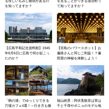
る珍しいもみじ饅頭があるの
を見ることができる湯治村っ
を知ってますか？
て知ってますか？
【広島平和記念資料館】1945
【宮島のパワースポット】お
年8月6日に広島で何が起こっ
遍路さんと同じご利益！？遍
たのか？
照窟の神秘を体験しよう！
「鞆の浦」でゆっくりできる
福山絶景：阿伏兎観音は実は
穴場カフェ4選！～行き方も徹
千と千尋やポニョのモデル地