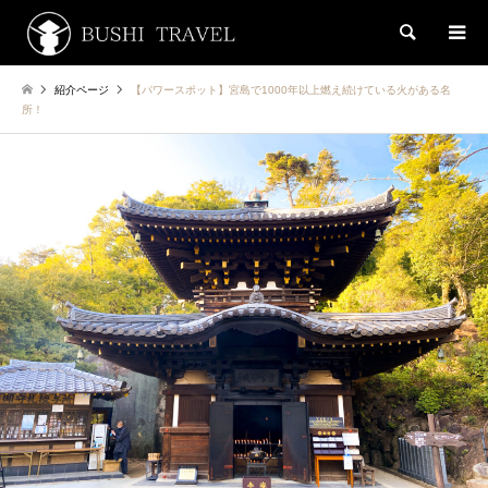
検索
紹介ページ
【パワースポット】宮島で1000年以上燃え続けている火がある名
所！