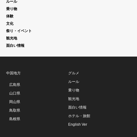
ルール
乗り物
体験
文化
祭り・イベント
観光地
面白い情報
中国地方
グルメ
ルール
広島県
乗り物
山口県
観光地
岡山県
面白い情報
鳥取県
ホテル・旅館
島根県
English Ver