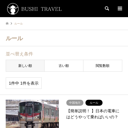
検索
ルール
ルール
並べ替え条件
新しい順
古い順
閲覧数順
1件中 1件を表示
中国地方
ルール
【簡単説明！ 】日本の電車に
はどうやって乗ればいいの？