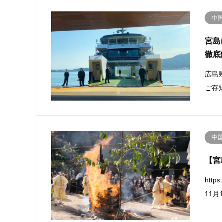
中
宮島
徹底
広島
ご存
中
【宮
htt
11