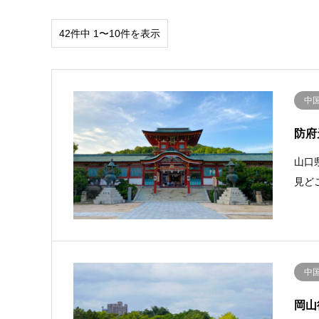
42件中 1〜10件を表示
中
防府
山口
見ど
中
岡山