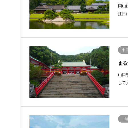
岡山
注目
中
まる
山口
して
山