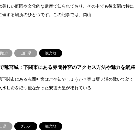
は美しい庭園や文化的な遺産で知られており、その中でも後楽園は特に
に値する場所のひとつです。この記事では、岡山…
国地方
山口県
観光地
で竜宮城：下関市にある赤間神宮のアクセス方法や魅力を網羅
県下関市にある赤間神宮はご存知でしょうか？実は壇ノ浦の戦いで幼く
入水し命を絶つ他なかった安徳天皇が祀れている…
口県
グルメ
観光地