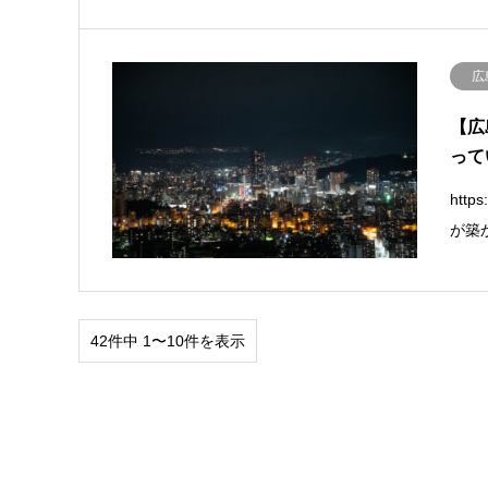
広
【広
って
htt
が築
42件中 1〜10件を表示