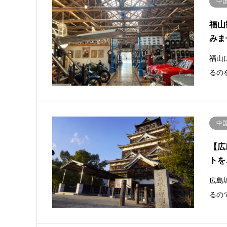
中
福山
みま
福山
るの
中
【広
トを
広島
るの