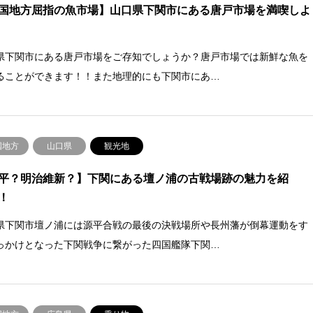
国地方屈指の魚市場】山口県下関市にある唐戸市場を満喫しよ
県下関市にある唐戸市場をご存知でしょうか？唐戸市場では新鮮な魚を
ることができます！！また地理的にも下関市にあ…
国地方
山口県
観光地
平？明治維新？】下関にある壇ノ浦の古戦場跡の魅力を紹
！！
県下関市壇ノ浦には源平合戦の最後の決戦場所や長州藩が倒幕運動をす
っかけとなった下関戦争に繋がった四国艦隊下関…