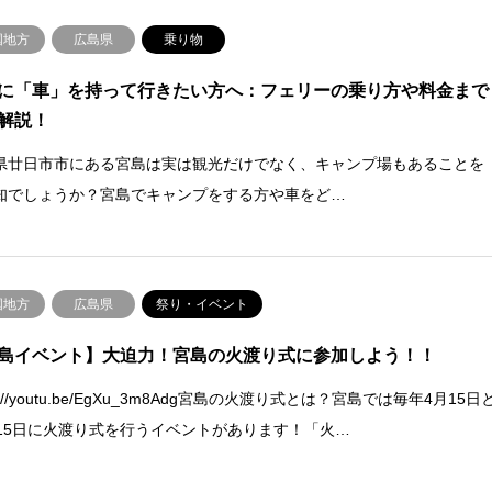
国地方
広島県
乗り物
に「車」を持って行きたい方へ：フェリーの乗り方や料金まで
解説！
県廿日市市にある宮島は実は観光だけでなく、キャンプ場もあることを
知でしょうか？宮島でキャンプをする方や車をど…
国地方
広島県
祭り・イベント
島イベント】大迫力！宮島の火渡り式に参加しよう！！
ps://youtu.be/EgXu_3m8Adg宮島の火渡り式とは？宮島では毎年4月15日
月15日に火渡り式を行うイベントがあります！「火…