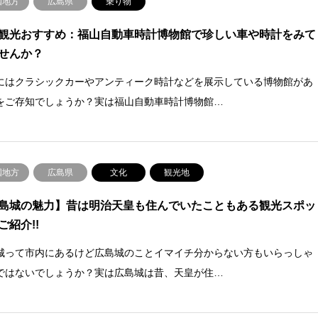
国地方
広島県
乗り物
観光おすすめ：福山自動車時計博物館で珍しい車や時計をみて
せんか？
にはクラシックカーやアンティーク時計などを展示している博物館があ
をご存知でしょうか？実は福山自動車時計博物館…
国地方
広島県
文化
観光地
島城の魅力】昔は明治天皇も住んでいたこともある観光スポッ
ご紹介!!
城って市内にあるけど広島城のことイマイチ分からない方もいらっしゃ
ではないでしょうか？実は広島城は昔、天皇が住…