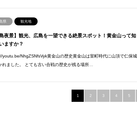
島県
観光地
島夜景】観光、広島を一望できる絶景スポット！黄金山って知
いますか？
ps://youtu.be/NhgZSNfsVyk黄金山の歴史黄金山は室町時代に山頂で仁保
かれました。 とても古い合戦の歴史が残る場所…
1
2
3
4
5