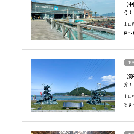
【中
う！
山口
食べ
中
【源
介
山口
るき