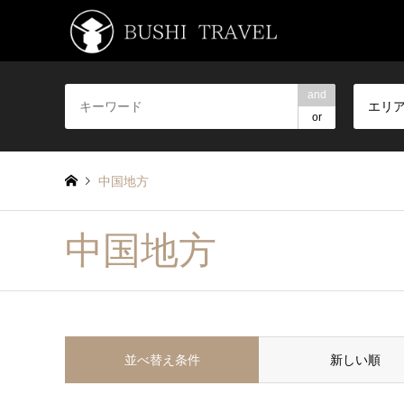
and
エリ
or
中国地方
中国地方
並べ替え条件
新しい順