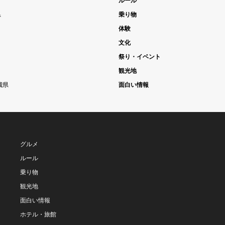
ルール
県
乗り物
体験
文化
祭り・イベント
観光地
城県
面白い情報
グルメ
ルール
乗り物
観光地
面白い情報
ホテル・旅館