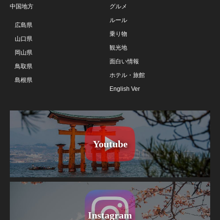
中国地方
グルメ
ルール
広島県
乗り物
山口県
観光地
岡山県
面白い情報
鳥取県
ホテル・旅館
島根県
English Ver
Youtube
Instagram